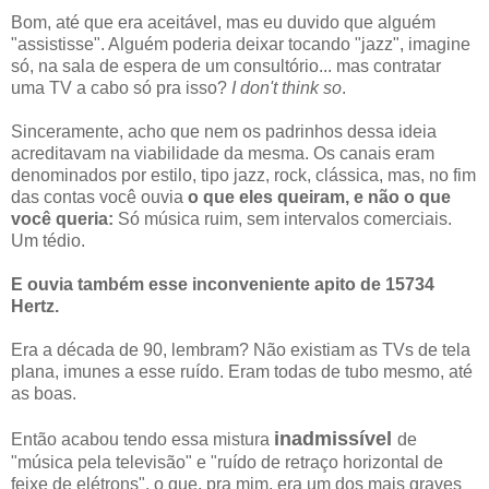
Bom, até que era aceitável, mas eu duvido que alguém
"assistisse". Alguém poderia deixar tocando "jazz", imagine
só, na sala de espera de um consultório... mas contratar
uma TV a cabo só pra isso?
I don't think so
.
Sinceramente, acho que nem os padrinhos dessa ideia
acreditavam na viabilidade da mesma. Os canais eram
denominados por estilo, tipo jazz, rock, clássica, mas, no fim
das contas você ouvia
o que eles queiram, e não o que
você queria:
Só música ruim, sem intervalos comerciais.
Um tédio.
E ouvia também esse inconveniente apito de 15734
Hertz.
Era a década de 90, lembram? Não existiam as TVs de tela
plana, imunes a esse ruído. Eram todas de tubo mesmo, até
as boas.
inadmissível
Então acabou tendo essa mistura
de
"música pela televisão" e "ruído de retraço horizontal de
feixe de elétrons", o que, pra mim, era um dos mais graves