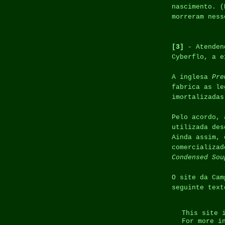
nascimento. (
morreram nes
[3]
- Atenden
Cyberflo, a e
A inglesa
Pre
fabrica as l
imortalizada
Pelo acordo,
utilizada des
Ainda assim, 
comercializa
Condensed Sou
O site da Cam
seguinte text
This site 
For more i