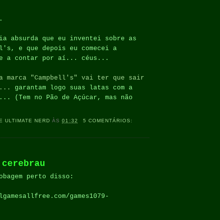
.
ia absurda que eu inventei sobre as
l's, e que depois eu comecei a
e a contar por aí... céus...
a marca "Campbell's" vai ter que sair
...
garantam logo suas latas com a
... (Tem no Pão de Açúcar, mas não
E ULTIMATE NERD
ÀS
01:32
5 COMENTÁRIOS:
 cerebrau
obagem perto disso:
lgamesallfree.com/games1079-