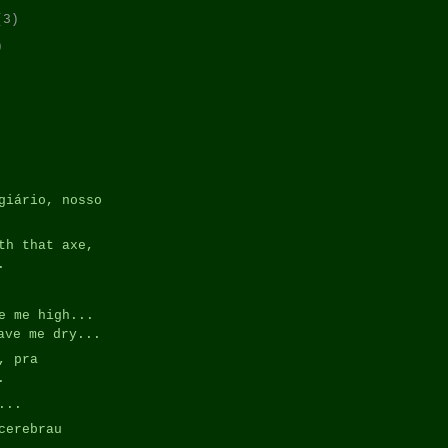
(3)
)
giário, nosso
th that axe,
.
e me high...
ave me dry...
, pra
.
...
cerebrau