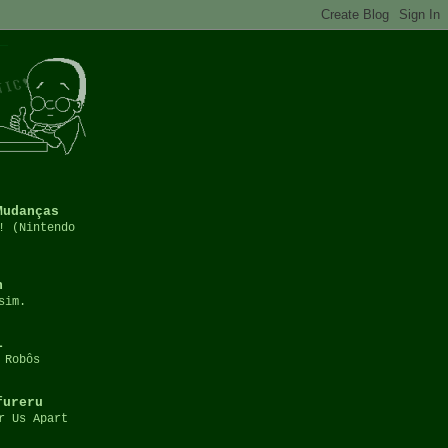
Mudanças
! (Nintendo
h
sim.
L
 Robôs
fureru
r Us Apart