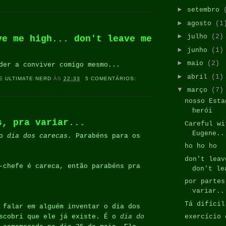
►
setembro
►
agosto
(1
►
julho
(2)
ve me high... don't leave me
►
junho
(1)
►
maio
(2)
der a conviver comigo mesmo...
►
abril
(1)
E ULTIMATE NERD
ÀS
22:33
5 COMENTÁRIOS:
▼
março
(7)
nosso Esta
herói
s, pra variar...
Careful wi
Eugene..
 o
dia dos carecas
. Parabéns para os
ho ho ho
don't leav
-chefe é careca, então parabéns pra
don't le
por partes
variar..
Tá difícil
falar em alguém inventar o dia dos
escobri que ele já existe. É o
dia do
exercício 