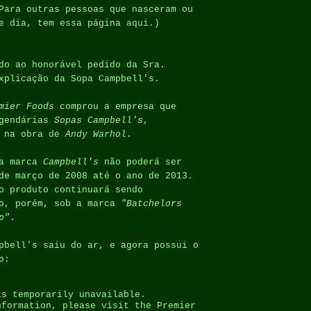
Para outras pessoas que nasceram ou
se dia, tem essa página
aqui
.)
do ao honorável pedido da Sra.
xplicação da Sopa Campbell's.
mier Foods
comprou a empresa que
egendárias
Sopas Campbell's
,
s na obra de
Andy Warhol
.
 a marca
Campbell's
não poderá ser
de março de 2008 até o ano de 2013.
o produto continuará sendo
do, porém, sob a marca
"Batchelors
p"
.
pbell's saiu do ar, e agora possui o
o:
is temporarily unavailable.
nformation, please visit the Premier