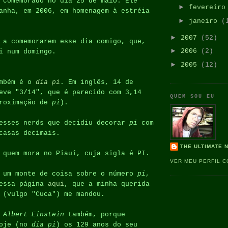
 comemorado no dia 25 de maio. Ele
►
fevereir
anha, em 2006, em homenagem à estréia
►
janeiro
(
►
2007
(52)
 a comemorarem esse dia comigo, que,
►
2006
(2)
i num domingo.
►
2005
(12)
mbém é o
dia pi
. Em inglês, 14 de
eve "3/14", que é parecido com 3,14
QUEM SOU EU
proximação de
pi
).
desses nerds que decidiu decorar
pi
com
casas decimais.
THE ULTIMATE 
 quem mora no Piauí, cuja sigla é PI.
VER MEU PERFIL 
r um monte de coisa sobre o número
pi
,
nessa página
aqui
, que a minha querida
 (vulgo "Cuca") me mandou.
a
Albert Einstein
também, porque
hoje (no
dia pi
) os 129 anos do seu