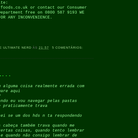
ite:
rfoods.co.uk or contact our Consumer
Department free on 0800 587 9193 WE
FOR ANY INCONVENIENCE.
E ULTIMATE NERD
ÀS
21:57
5 COMENTÁRIOS:
l...
m alguma coisa realmente errada com
ware aqui
?
ando eu vou navegar pelas pastas
e praticamente trava
sei se um dos hds n ta respondendo
a cabeça também trava quando me
certas coisas, quando tento lembrar
 e quando não consigo lembrar de