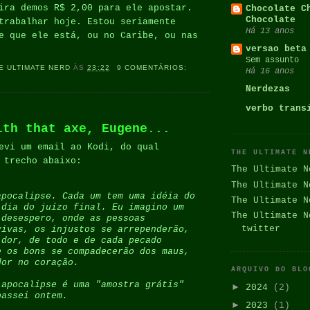
ira demos R$ 2,00 para ele apostar.
Chocolate C
Chocolate
trabalhar hoje. Estou seriamente
Há 13 anos
e que ele está, ou no Caribe, ou nas
versao beta
Sem assunto
E ULTIMATE NERD
ÀS
23:22
9 COMENTÁRIOS:
Há 16 anos
Nerdezas
verbo trans
ith that axe, Eugene...
evi um email ao Kodi, do qual
THE ULTIMATE N
 trecho abaixo:
The Ultimate N
The Ultimate N
apocalipse. Cada um tem uma idéia do
The Ultimate N
 dia do juízo
final. Eu imagino um
The Ultimate N
 desespero, onde as pessoas
twitter
ivas, os injustos se arrependerão,
 dor, de todo e de cada
pecado
e os bons se compadecerão dos maus,
dor no
coração.
ARQUIVO DO BLO
 apocalipse é uma "amostra grátis"
►
2024
(2)
passei ontem.
►
2023
(1)