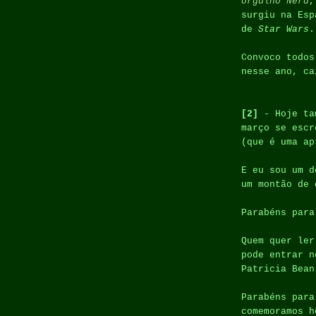
orgulho Nerd
,
surgiu na Esp
de
Star Wars
.
Convoco todos
nesse ano, ca
[2]
- Hoje ta
março se escr
(que é uma a
E eu sou um 
um montão de 
Parabéns para
Quem quer le
pode entrar 
Patricia Bean
Parabéns par
comemoramos 