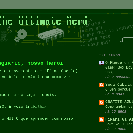
THE NERDS:
agiário, nosso herói
O Mundo em 
Game: Box Boy
rio (novamente com "E" maiúsculo)
3DS)
 no bolso e não tinha como vir
Há 2 semanas
Yeda Cabala
O Bem porque 
Há 8 anos
máquina de caça-níqueis.
GRAFITE AZU
00. E veio trabalhar.
Como andam os
Há 10 anos
ho MUITO que aprender com nosso
Hikari Ga A
Love Will Tea
Há 13 anos