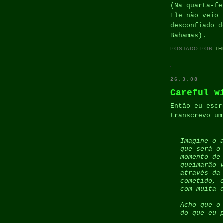
(Na quarta-fe
Ele não veio 
desconfiado d
Bahamas).
POSTADO POR
TH
26.3.08
Careful w
Então eu escr
transcrevo um
Imagine o 
que será o
momento de
queimarão
v
através da
cometido, 
com muita 
Acho que o
do que eu 