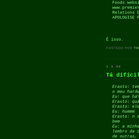
Foods webs
www.premie
Relations 
APOLOGISE 
É isso.
POSTADO POR
TH
3.3.08
Tá difíci
Erasto: te
o meu hard
Eu: que há
Erasto: qu
Erasto: el
Eu: hummm
Erasto: n 
bem
Eu: a minh
lembro de 
de outras,