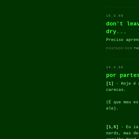
15.3.08
don't lea
dry...
Preciso apren
POSTADO POR
TH
14.3.08
por parte
[1]
- Hoje é
carecas.
(É que meu ex
ele).
[1,5]
- Eu ia 
nerds, mas d