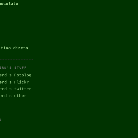
hocolate
itivo direto
ERD'S STUFF
erd's Fotolog
erd's Flickr
erd's twitter
erd's other
G