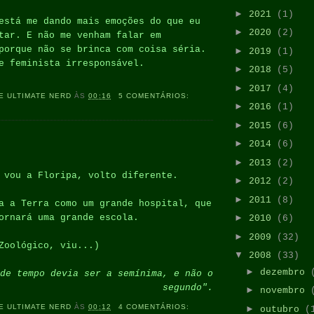
►
2021
(1)
está me dando mais emoções do que eu
►
2020
(2)
tar. E não me venham falar em
porque não se brinca com coisa séria.
►
2019
(1)
e feminista irresponsável.
►
2018
(5)
►
2017
(4)
E ULTIMATE NERD
ÀS
00:16
5 COMENTÁRIOS:
►
2016
(1)
►
2015
(6)
►
2014
(6)
►
2013
(2)
 vou a Floripa, volto diferente.
►
2012
(2)
►
2011
(8)
a a Terra como um grande hospital, que
ornará uma grande escola.
►
2010
(6)
►
2009
(32)
Zoológico, viu...)
▼
2008
(33)
►
dezembro
de tempo devia ser a semínima, e não o
segundo".
►
novembro
E ULTIMATE NERD
ÀS
00:12
4 COMENTÁRIOS:
►
outubro
(