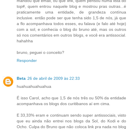
mandou que email, ou que link, quem pensou numa lista do
top#, quem entrou naquele blog e mostrou pras outras...é
praticamente uma entidade, de grandeza contínua
inclusive. então pode ser que tenha sido 1,5 de nós, já que
a flo acompanhava todos esses, eu falava (e falo até hoje)
com a sol, e conhecia o blog do bruno até, mas os outros
só nos comentários em outros blogs, e você era antissocial.
hahahha
bruno, peguei o conceito?
Responder
Beta
26 de abril de 2009 às 22:33
huahuahuahuahua
É isso Carol, acho que 1,5 de nós três ou 50% da entidade
acompanhava os blogs dos curitibanos aí em cima.
E 33,33% eram e continuam sendo super antissociais, visto
que eu ainda não entrei nos blogs da Sol, do Kodi e do
Ocho. Culpa do Bruno que não coloca link pra nada no blog