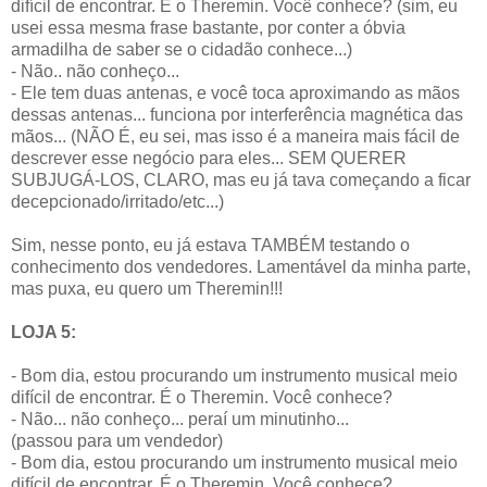
difícil de encontrar. É o Theremin. Você conhece? (sim, eu
usei essa mesma frase bastante, por conter a óbvia
armadilha de saber se o cidadão conhece...)
- Não.. não conheço...
- Ele tem duas antenas, e você toca aproximando as mãos
dessas antenas... funciona por interferência magnética das
mãos... (NÃO É, eu sei, mas isso é a maneira mais fácil de
descrever esse negócio para eles... SEM QUERER
SUBJUGÁ-LOS, CLARO, mas eu já tava começando a ficar
decepcionado/irritado/etc...)
Sim, nesse ponto, eu já estava TAMBÉM testando o
conhecimento dos vendedores. Lamentável da minha parte,
mas puxa, eu quero um Theremin!!!
LOJA 5:
- Bom dia, estou procurando um instrumento musical meio
difícil de encontrar. É o Theremin. Você conhece?
- Não... não conheço... peraí um minutinho...
(passou para um vendedor)
- Bom dia, estou procurando um instrumento musical meio
difícil de encontrar. É o Theremin. Você conhece?