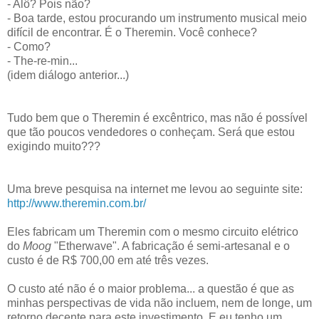
- Alô? Pois não?
- Boa tarde, estou procurando um instrumento musical meio
difícil de encontrar. É o Theremin. Você conhece?
- Como?
- The-re-min...
(idem diálogo anterior...)
Tudo bem que o Theremin é excêntrico, mas não é possível
que tão poucos vendedores o conheçam. Será que estou
exigindo muito???
Uma breve pesquisa na internet me levou ao seguinte site:
http://www.theremin.com.br/
Eles fabricam um Theremin com o mesmo circuito elétrico
do
Moog
"Etherwave". A fabricação é semi-artesanal e o
custo é de R$ 700,00 em até três vezes.
O custo até não é o maior problema... a questão é que as
minhas perspectivas de vida não incluem, nem de longe, um
retorno decente para este investimento. E eu tenho um