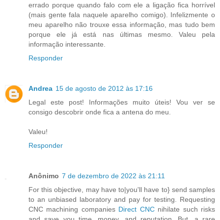
errado porque quando falo com ele a ligação fica horrível
(mais gente fala naquele aparelho comigo). Infelizmente o
meu aparelho não trouxe essa informação, mas tudo bem
porque ele já está nas últimas mesmo. Valeu pela
informação interessante.
Responder
Andrea
15 de agosto de 2012 às 17:16
Legal este post! Informações muito úteis! Vou ver se
consigo descobrir onde fica a antena do meu.
Valeu!
Responder
Anônimo
7 de dezembro de 2022 às 21:11
For this objective, may have to|you'll have to} send samples
to an unbiased laboratory and pay for testing. Requesting
CNC machining companies
Direct CNC
nihilate such risks
and save you time, money, and reputation. But, a rare